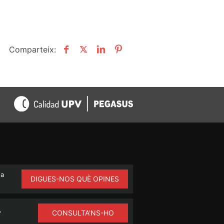
Comparteix:
na
DIGUES-NOS QUÈ OPINES
CONSULTA'NS-HO
?