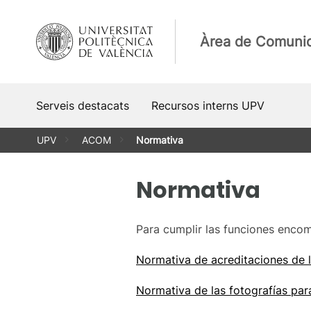
Vés
al
Àrea de Comuni
contingut
Serveis destacats
Recursos interns UPV
UPV
ACOM
Normativa
Normativa
Para cumplir las funciones enco
Normativa de acreditaciones de 
Normativa de las fotografías pa