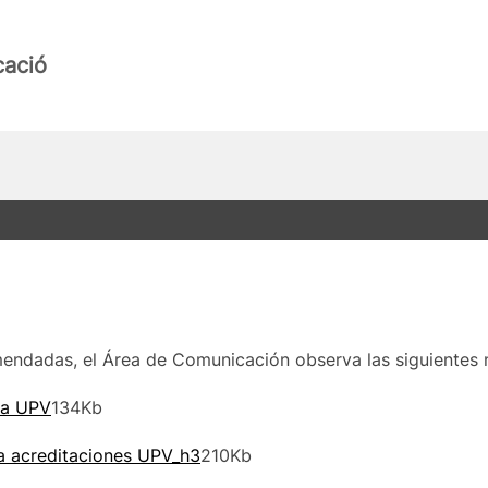
cació
mendadas, el Área de Comunicación observa las siguientes 
la UPV
134Kb
ra acreditaciones UPV_h3
210Kb