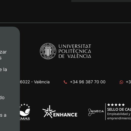
zar
s
e la
era, s/n. 46022 - València
+34 96 387 70 00
+3
do
s a