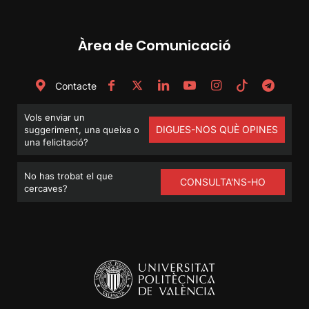
Àrea de Comunicació
Contacte
Vols enviar un
DIGUES-NOS QUÈ OPINES
suggeriment, una queixa o
una felicitació?
No has trobat el que
CONSULTA'NS-HO
cercaves?