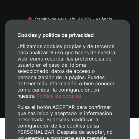
Camino de Vera, s/n. 46022 - València
+34 96 387 70 00
Cookies y política de privacidad
+34 620 04 00 50
Utilizamos cookies propias y de terceros
para analizar el uso que haces de nuestra
web, como recordar las preferencias del
usuario en el caso del idioma
seleccionado, datos de acceso o
personalización de la página. Puedes
obtener más información, o bien conocer
cómo cambiar la configuración, en
nuestra
Política de cookies
Pulsa el botón ACEPTAR para confirmar
que has leído y aceptado la información
presentada. Si deseas modificar la
configuración de las cookies pulsa
Avís legal
PERSONALIZAR. Después de aceptar, no
volveremos a mostrarte este mensaje.
Política de cookies