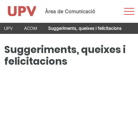
Most
Àrea de Comunicació
men
Vés
UPV
ACOM
Suggeriments, queixes i felicitacions
al
contingut
Suggeriments, queixes i
felicitacions