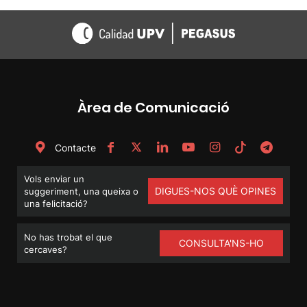
Àrea de Comunicació
Contacte
Vols enviar un
DIGUES-NOS QUÈ OPINES
suggeriment, una queixa o
una felicitació?
No has trobat el que
CONSULTA'NS-HO
cercaves?