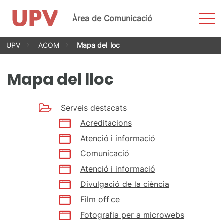
Most
Àrea de Comunicació
men
Vés
UPV
ACOM
Mapa del lloc
al
contingut
Mapa del lloc
Serveis destacats
Acreditacions
Atenció i informació
Comunicació
Atenció i informació
Divulgació de la ciència
Film office
Fotografia per a microwebs