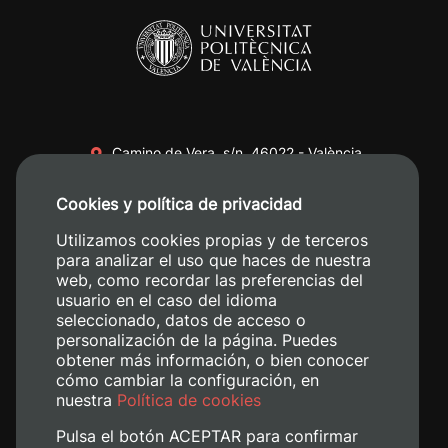
Camino de Vera, s/n. 46022 - València
+34 96 387 70 00
Cookies y política de privacidad
+34 620 04 00 50
Utilizamos cookies propias y de terceros
para analizar el uso que haces de nuestra
web, como recordar las preferencias del
usuario en el caso del idioma
seleccionado, datos de acceso o
personalización de la página. Puedes
obtener más información, o bien conocer
cómo cambiar la configuración, en
nuestra
Política de cookies
Pulsa el botón ACEPTAR para confirmar