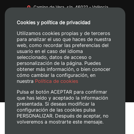
Camino de Vera, s/n. 46022 - València
+34 96 387 70 00
Cookies y política de privacidad
+34 620 04 00 50
Utilizamos cookies propias y de terceros
para analizar el uso que haces de nuestra
web, como recordar las preferencias del
usuario en el caso del idioma
seleccionado, datos de acceso o
personalización de la página. Puedes
obtener más información, o bien conocer
cómo cambiar la configuración, en
nuestra
Política de cookies
Pulsa el botón ACEPTAR para confirmar
que has leído y aceptado la información
presentada. Si deseas modificar la
configuración de las cookies pulsa
Avís legal
PERSONALIZAR. Después de aceptar, no
volveremos a mostrarte este mensaje.
Política de cookies
Política de privacitat