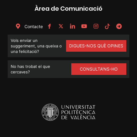
Àrea de Comunicació
Contacte
Vols enviar un
DIGUES-NOS QUÈ OPINES
suggeriment, una queixa o
una felicitació?
No has trobat el que
CONSULTA'NS-HO
cercaves?