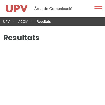
Most
Àrea de Comunicació
men
Vés
UPV
ACOM
Resultats
al
contingut
Resultats