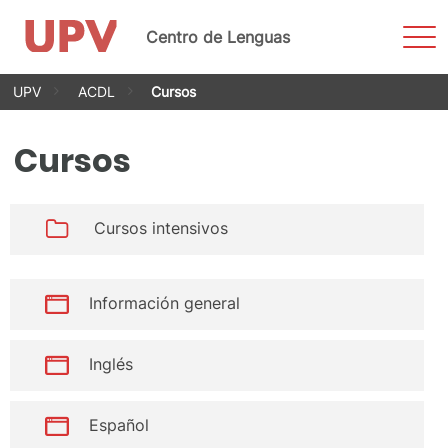
Most
Centro de Lenguas
men
Saltar
UPV
ACDL
Cursos
al
contenido
Cursos
Cursos intensivos
Información general
Inglés
Español