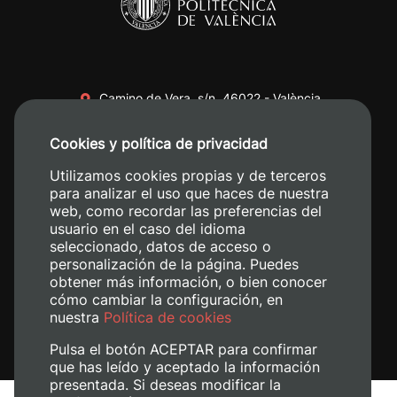
Camino de Vera, s/n. 46022 - València
+34 96 387 70 00
Cookies y política de privacidad
+34 620 04 00 50
Utilizamos cookies propias y de terceros
para analizar el uso que haces de nuestra
web, como recordar las preferencias del
usuario en el caso del idioma
seleccionado, datos de acceso o
personalización de la página. Puedes
obtener más información, o bien conocer
cómo cambiar la configuración, en
nuestra
Política de cookies
Pulsa el botón ACEPTAR para confirmar
que has leído y aceptado la información
presentada. Si deseas modificar la