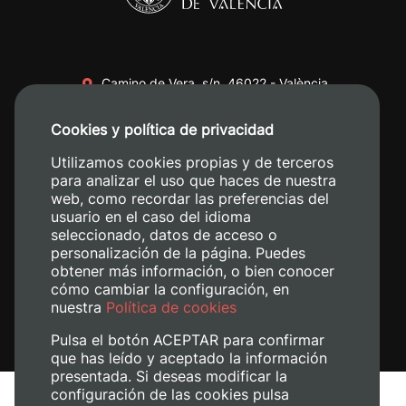
Camino de Vera, s/n. 46022 - València
+34 96 387 70 00
Cookies y política de privacidad
+34 620 04 00 50
Utilizamos cookies propias y de terceros
para analizar el uso que haces de nuestra
web, como recordar las preferencias del
usuario en el caso del idioma
seleccionado, datos de acceso o
personalización de la página. Puedes
obtener más información, o bien conocer
cómo cambiar la configuración, en
nuestra
Política de cookies
Pulsa el botón ACEPTAR para confirmar
que has leído y aceptado la información
presentada. Si deseas modificar la
configuración de las cookies pulsa
Aviso legal