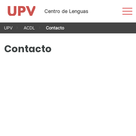
Most
Centro de Lenguas
men
Saltar
UPV
ACDL
Contacto
al
contenido
Contacto