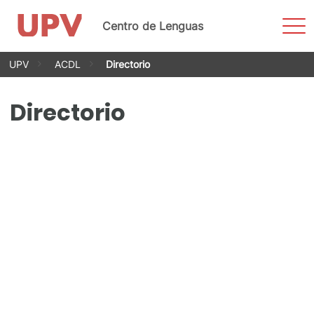
Most
Centro de Lenguas
men
Saltar
UPV
ACDL
Directorio
al
contenido
Directorio