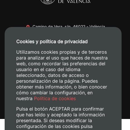
Camino de Vera, s/n. 46022 - València
+34 96 387 70 00
Cookies y política de privacidad
+34 620 04 00 50
Utilizamos cookies propias y de terceros
para analizar el uso que haces de nuestra
web, como recordar las preferencias del
usuario en el caso del idioma
seleccionado, datos de acceso o
personalización de la página. Puedes
obtener más información, o bien conocer
cómo cambiar la configuración, en
nuestra
Política de cookies
Pulsa el botón ACEPTAR para confirmar
que has leído y aceptado la información
presentada. Si deseas modificar la
configuración de las cookies pulsa
Aviso legal