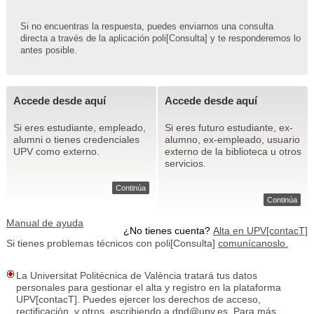
Si no encuentras la respuesta, puedes enviarnos una consulta
directa a través de la aplicación poli[Consulta] y te responderemos lo
antes posible.
Accede desde aquí
Accede desde aquí
Si eres estudiante, empleado,
Si eres futuro estudiante, ex-
alumni o tienes credenciales
alumno, ex-empleado, usuario
UPV como externo.
externo de la biblioteca u otros
servicios.
Continúa
Continúa
Manual de ayuda
¿No tienes cuenta?
Alta en UPV[contacT]
Si tienes problemas técnicos con poli[Consulta]
comunícanoslo.
La Universitat Politécnica de València tratará tus datos
personales para gestionar el alta y registro en la plataforma
UPV[contacT]. Puedes ejercer los derechos de acceso,
rectificación, y otros, escribiendo a dpd@upv.es. Para más