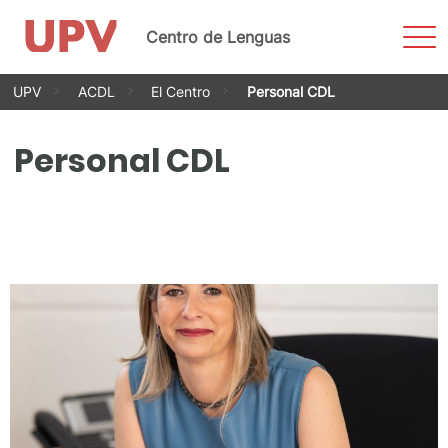
Most
Centro de Lenguas
men
Saltar
UPV
ACDL
El Centro
Personal CDL
al
contenido
Personal CDL