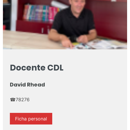
Docente CDL
David Rhead
☎78276
Ficha personal