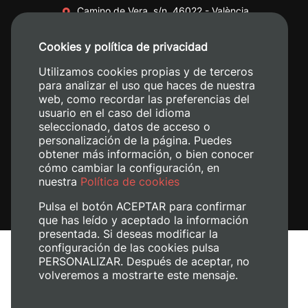
Camino de Vera, s/n. 46022 - València
+34 96 387 70 00
Cookies y política de privacidad
+34 620 04 00 50
Utilizamos cookies propias y de terceros
para analizar el uso que haces de nuestra
web, como recordar las preferencias del
usuario en el caso del idioma
seleccionado, datos de acceso o
personalización de la página. Puedes
obtener más información, o bien conocer
cómo cambiar la configuración, en
nuestra
Política de cookies
Pulsa el botón ACEPTAR para confirmar
que has leído y aceptado la información
presentada. Si deseas modificar la
configuración de las cookies pulsa
Aviso legal
PERSONALIZAR. Después de aceptar, no
volveremos a mostrarte este mensaje.
Política de cookies
Política de privacidad
Gestionar cookies