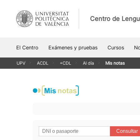
Saltar
al
Centro de Lengu
contenido
El Centro
Exámenes y pruebas
Cursos
No
UPV
ACDL
+CDL
Al día
Mis notas