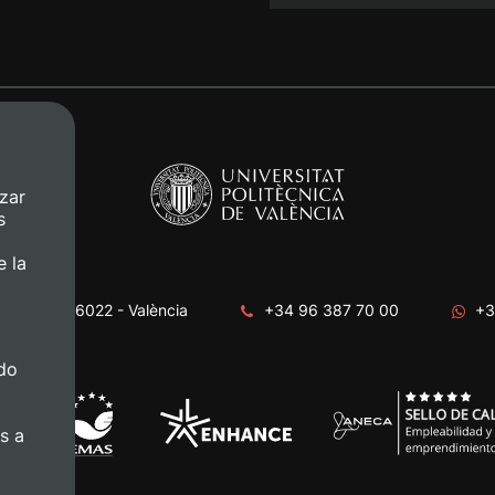
zar
s
e la
era, s/n. 46022 - València
+34 96 387 70 00
+3
do
s a