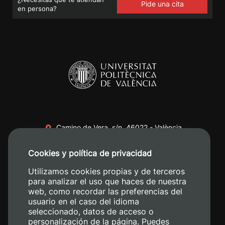
Pide una cita
en persona?
Camino de Vera, s/n. 46022 - València
+34 96 387 70 00
Cookies y política de privacidad
+34 620 04 00 50
Utilizamos cookies propias y de terceros
para analizar el uso que haces de nuestra
web, como recordar las preferencias del
usuario en el caso del idioma
seleccionado, datos de acceso o
personalización de la página. Puedes