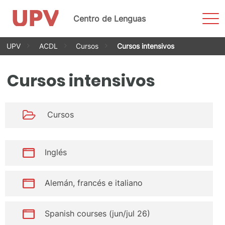
Most
Centro de Lenguas
men
Saltar
UPV
ACDL
Cursos
Cursos intensivos
al
contenido
Cursos intensivos
Cursos
Inglés
Alemán, francés e italiano
Spanish courses (jun/jul 26)