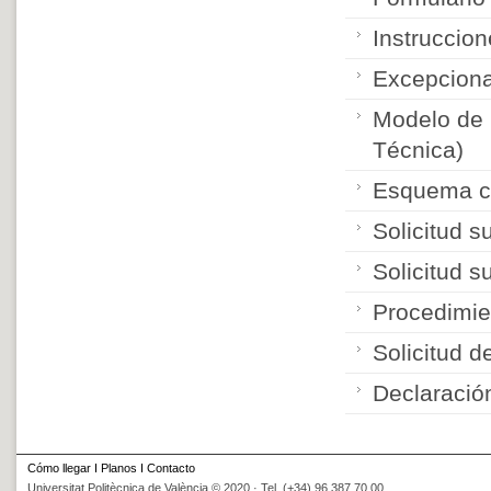
Instruccio
Excepciona
Modelo de 
Técnica)
Esquema c
Solicitud s
Solicitud s
Procedimie
Solicitud d
Declaració
Cómo llegar
I
Planos
I
Contacto
Universitat Politècnica de València © 2020 · Tel. (+34) 96 387 70 00