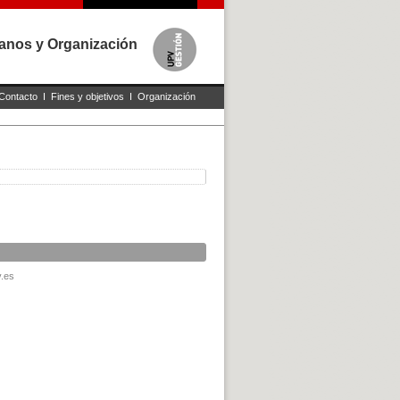
anos y Organización
Contacto
I
Fines y objetivos
I
Organización
v.es