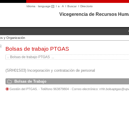
Idioma · language
I
a
·
A
I
Buscar
I
Directorio
Vicegerencia de Recursos Hum
s y Organización
Bolsas de trabajo PTGAS
Bolsas de trabajo PTGAS ...
(SRH01S03) Incorporación y contratación de personal
Bolsas de Trabajo
Gestión del PTGAS. - Teléfono 963879804 - Correo electrónico: rrhh.bolsaptgas@up