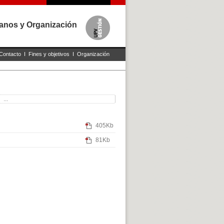
anos y Organización
Contacto
I
Fines y objetivos
I
Organización
...
405Kb
81Kb