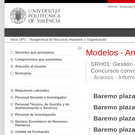
Idioma · language
Inicio UPV
::
Vicegerencia de Recursos Humanos y Organización
Modelos - An
Servicios que prestamos
Compromisos que asumimos
SRH01: Gestión 
Atención al usuario
Concursos conv
Normativa
- Anexos - Inform
Relaciones Laborales
Baremo plaz
Personal Docente e Investigador
Personal Técnico, de Gestión y de
Baremo plaz
Administración y Servicios
Personal de Investigación
Baremo plaz
Servicio Económico de Recursos
Humanos
Baremo plaz
Unidad de Formación