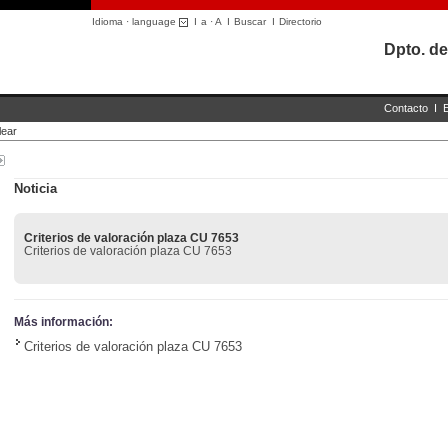
Idioma · language
I
a
·
A
I
Buscar
I
Directorio
Dpto. de
Contacto
I
lear
Noticia
Criterios de valoración plaza CU 7653
Criterios de valoración plaza CU 7653
Más información:
Criterios de valoración plaza CU 7653