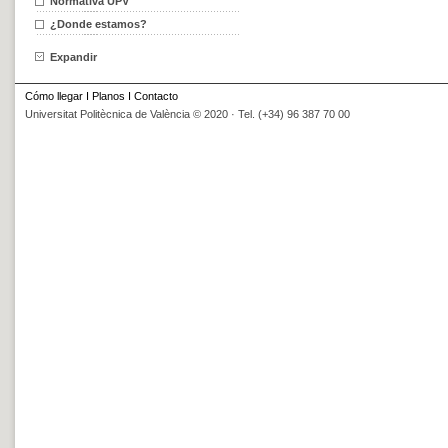
Normativa UPV
¿Donde estamos?
Expandir
Cómo llegar
I
Planos
I
Contacto
Universitat Politècnica de València © 2020 · Tel. (+34) 96 387 70 00