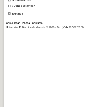
Normativa UPV
¿Donde estamos?
Expandir
Cómo llegar
I
Planos
I
Contacto
Universitat Politècnica de València © 2020 · Tel. (+34) 96 387 70 00