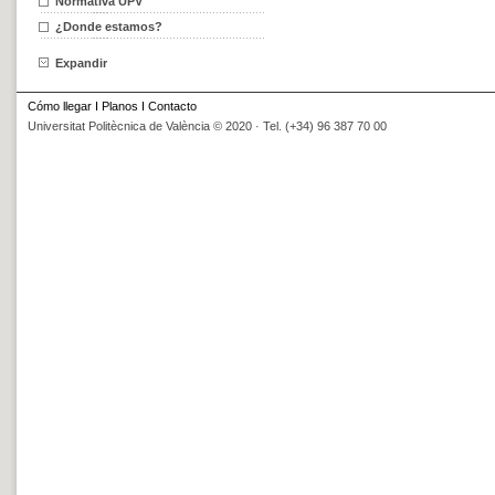
Normativa UPV
¿Donde estamos?
Expandir
Cómo llegar
I
Planos
I
Contacto
Universitat Politècnica de València © 2020 · Tel. (+34) 96 387 70 00