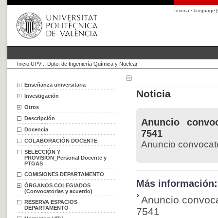
Idioma · language
Inicio UPV
::
Dpto. de Ingeniería Química y Nuclear
Enseñanza universitaria
Noticia
Investigación
Otros
Descripción
Anuncio convoc
Docencia
7541
COLABORACIÓN DOCENTE
Anuncio convocato
SELECCIÓN Y
PROVISIÓN_Personal Docente y
PTGAS
COMISIONES DEPARTAMENTO
Más información:
ÓRGANOS COLEGIADOS
(Convocatorias y acuerdo)
Anuncio convoca
RESERVA ESPACIOS
DEPARTAMENTO
7541