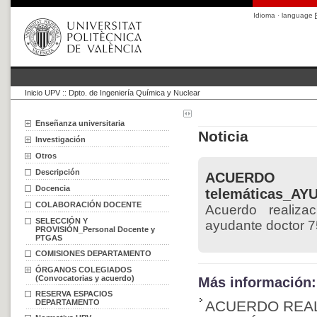
Idioma · language
Inicio UPV
::
Dpto. de Ingeniería Química y Nuclear
Enseñanza universitaria
Noticia
Investigación
Otros
Descripción
ACUERDO Re
Docencia
telemáticas_AY
COLABORACIÓN DOCENTE
Acuerdo realizac
SELECCIÓN Y
ayudante doctor 
PROVISIÓN_Personal Docente y
PTGAS
COMISIONES DEPARTAMENTO
ÓRGANOS COLEGIADOS
(Convocatorias y acuerdo)
Más información:
RESERVA ESPACIOS
DEPARTAMENTO
ACUERDO REAL