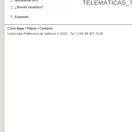
Normativa UPV
TELEMÁTICAS_
¿Donde estamos?
Expandir
Cómo llegar
I
Planos
I
Contacto
Universitat Politècnica de València © 2020 · Tel. (+34) 96 387 70 00