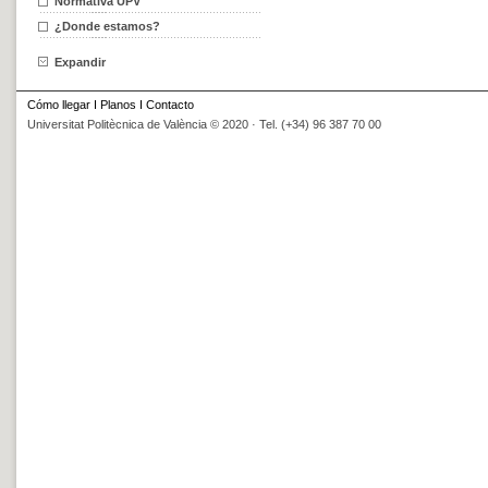
Normativa UPV
¿Donde estamos?
Expandir
Cómo llegar
I
Planos
I
Contacto
Universitat Politècnica de València © 2020 · Tel. (+34) 96 387 70 00