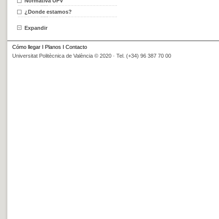
Normativa UPV
¿Donde estamos?
Expandir
Cómo llegar
I
Planos
I
Contacto
Universitat Politècnica de València © 2020 · Tel. (+34) 96 387 70 00