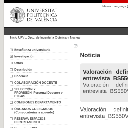
Idioma · language
Inicio UPV
::
Dpto. de Ingeniería Química y Nuclear
Enseñanza universitaria
Noticia
Investigación
Otros
Descripción
Valoración def
Docencia
entrevista_BS55
COLABORACIÓN DOCENTE
Valoración def
SELECCIÓN Y
entrevista_BS550
PROVISIÓN_Personal Docente y
PTGAS
COMISIONES DEPARTAMENTO
Valoración defi
ÓRGANOS COLEGIADOS
(Convocatorias y acuerdo)
entrevista_BS550
RESERVA ESPACIOS
DEPARTAMENTO