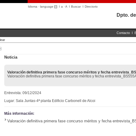
Idioma · language
I
a
·
A
I
Buscar
I
Directorio
Dpto. de
Contacto
I
lear
Noticia
Valoración definitiva primera fase concurso méritos y fecha entrevista_
Valoración definitiva primera fase concurso méritos y fecha entrevista_BS555
Entrevista: 09/12/2024
Lugar: Sala Juntas-4ª planta Edificio Carbonell de Alcoi
Más información:
Valoración definitiva primera fase concurso méritos y fecha entrevista_