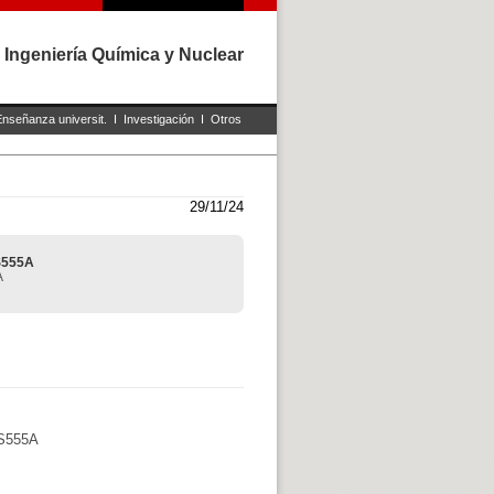
 Ingeniería Química y Nuclear
Enseñanza universit.
I
Investigación
I
Otros
29/11/24
BS555A
A
BS555A