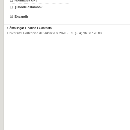
Normativa UPV
¿Donde estamos?
Expandir
Cómo llegar
I
Planos
I
Contacto
Universitat Politècnica de València © 2020 · Tel. (+34) 96 387 70 00