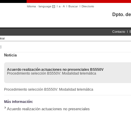
Idioma · language
I
a
·
A
I
Buscar
I
Directorio
Dpto. de
Contacto
I
lear
Noticia
Acuerdo realización actuaciones no presenciales BS550V
Procedimiento selección BS550V: Modalidad telemática
Procedimiento selección BS550V: Modalidad telemática
Más información:
Acuerdo realización actuaciones no presenciales