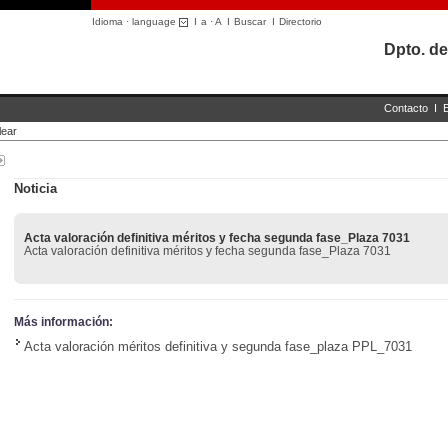
Idioma · language
I
a
·
A
I
Buscar
I
Directorio
Dpto. de
Contacto
I
lear
Noticia
Acta valoración definitiva méritos y fecha segunda fase_Plaza 7031
Acta valoración definitiva méritos y fecha segunda fase_Plaza 7031
Más información:
Acta valoración méritos definitiva y segunda fase_plaza PPL_7031