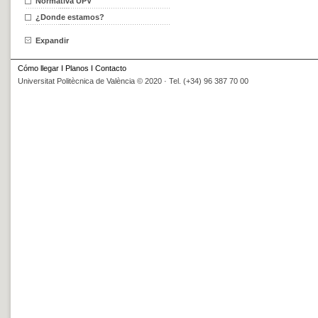
Normativa UPV
¿Donde estamos?
Expandir
Cómo llegar
I
Planos
I
Contacto
Universitat Politècnica de València © 2020 · Tel. (+34) 96 387 70 00