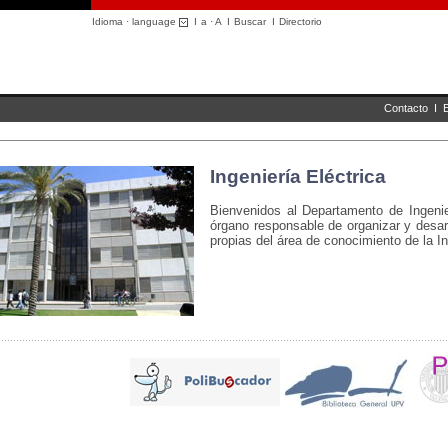
Idioma · language
I
a
·
A
I
Buscar
I
Directorio
Contacto
I
Ingeniería Eléctrica
Bienvenidos al Departamento de Ingenie
órgano responsable de organizar y desarr
propias del área de conocimiento de la In