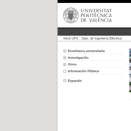
Inicio UPV
::
Dpto. de Ingeniería Eléctrica
Enseñanza universitaria
Investigación
Otros
Información Pública
Expandir