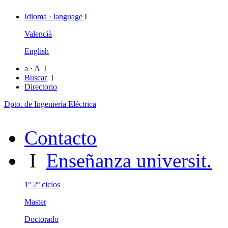
Idioma · language
I
Valencià
English
a
·
A
I
Buscar
I
Directorio
Dpto. de Ingeniería Eléctrica
Contacto
I
Enseñanza universit.