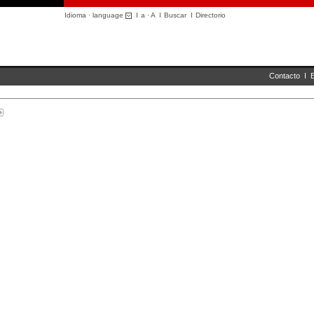
Idioma · language
I
a
·
A
I
Buscar
I
Directorio
Contacto
I