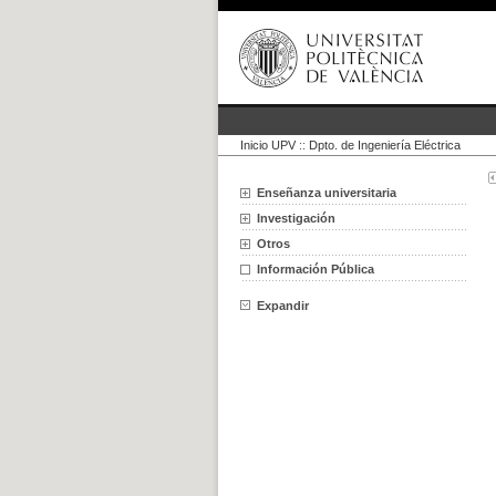
Inicio UPV
::
Dpto. de Ingeniería Eléctrica
Enseñanza universitaria
Investigación
Otros
Información Pública
Expandir