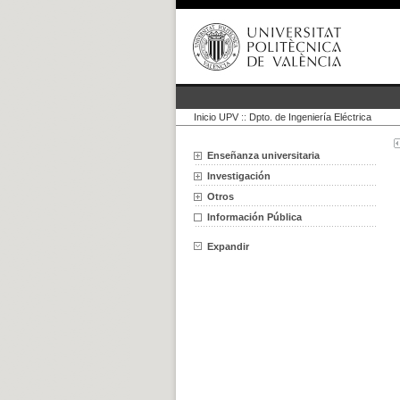
Inicio UPV
::
Dpto. de Ingeniería Eléctrica
Enseñanza universitaria
Investigación
Otros
Información Pública
Expandir