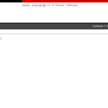
Idioma · language
I
a
·
A
I
Buscar
I
Directorio
Contacto
I