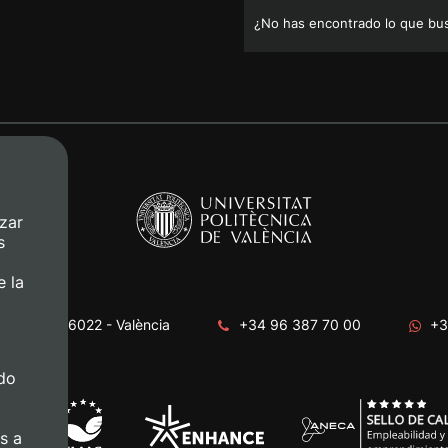
¿No has encontrado lo que bu
zar
s
e la
era, s/n. 46022 - València
+34 96 387 70 00
+3
do
s a