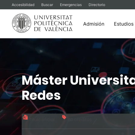
Accesibilidad
Buscar
Emergencias
Directorio
Admisión
Estudios
Saltar
al
contenido
Máster Universit
Redes
Título oficial
60 créditos