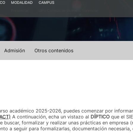
ICO
MODALIDAD
CAMPUS
Presencial
UPV Campus de Valencia (Valencia)
Admisión
Otros contenidos
 curso académico 2025-2026, puedes comenzar por informar
RACT)
A continuación, echa un vistazo al
DÍPTICO
que el SI
de buscar, formalizar y realizar unas prácticas en empresa 
nto a seguir para formalizarlas, documentación necesaria,