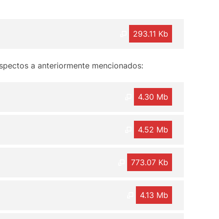
293.11 Kb
aspectos a anteriormente mencionados:
4.30 Mb
4.52 Mb
773.07 Kb
4.13 Mb