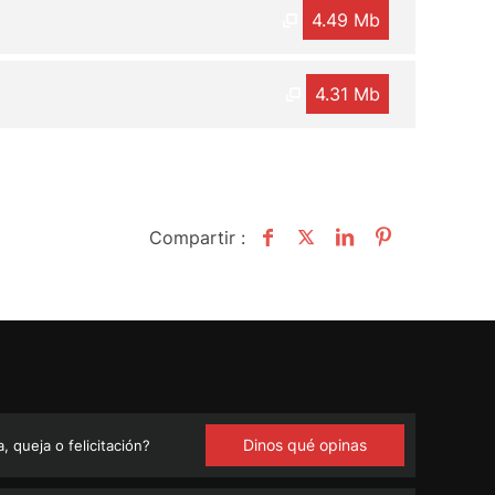
4.49 Mb
4.31 Mb
Compartir :
Dinos qué opinas
 queja o felicitación?