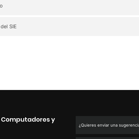
io
 del SIE
de Computadores y
¿Quieres enviar una sugerencia,