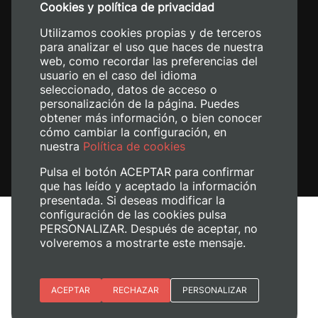
Cookies y política de privacidad
+34 620 04 00 50
Utilizamos cookies propias y de terceros
para analizar el uso que haces de nuestra
web, como recordar las preferencias del
usuario en el caso del idioma
seleccionado, datos de acceso o
personalización de la página. Puedes
obtener más información, o bien conocer
cómo cambiar la configuración, en
nuestra
Política de cookies
Pulsa el botón ACEPTAR para confirmar
que has leído y aceptado la información
presentada. Si deseas modificar la
configuración de las cookies pulsa
Aviso legal
PERSONALIZAR. Después de aceptar, no
Política de cookies
volveremos a mostrarte este mensaje.
Política de privacidad
Gestionar cookies
Esenciales
ACEPTAR
RECHAZAR
PERSONALIZAR
+ Info
© 2026
Universitat Politècnica de València
Preferencias del sitio (idioma)