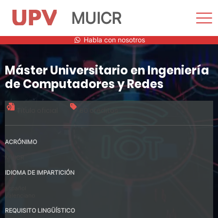
MUICR
Most
men
Saltar
Habla con nosotros
al
contenido
Máster Universitario en Ingeniería
de Computadores y Redes
Título oficial
60 créditos
ACRÓNIMO
MUICR
IDIOMA DE IMPARTICIÓN
Español
Valenciano
REQUISITO LINGÜÍSTICO