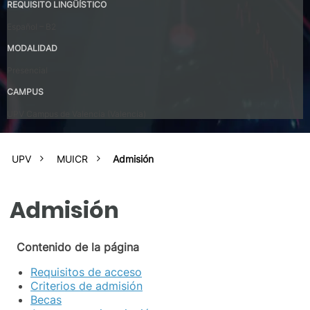
REQUISITO LINGÜÍSTICO
Español – B2
MODALIDAD
Presencial
CAMPUS
UPV Campus de Valencia (Valencia)
UPV
MUICR
Admisión
Admisión
Contenido de la página
Requisitos de acceso
Criterios de admisión
Becas