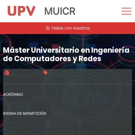
MUICR
Most
men
Saltar
Habla con nosotros
al
contenido
Máster Universitario en Ingeniería
de Computadores y Redes
Título oficial
60 créditos
ACRÓNIMO
MUICR
IDIOMA DE IMPARTICIÓN
Español
Valenciano