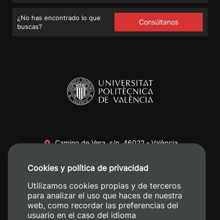
¿No has encontrado lo que
Consúltanos
buscas?
Camino de Vera, s/n. 46022 - València
+34 96 387 70 00
Cookies y política de privacidad
+34 620 04 00 50
Utilizamos cookies propias y de terceros
para analizar el uso que haces de nuestra
web, como recordar las preferencias del
usuario en el caso del idioma