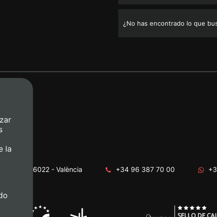
¿No has encontrado lo que bu
zar
s
e la
era, s/n. 46022 - València
+34 96 387 70 00
+3
do