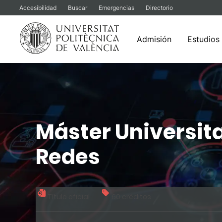
Accesibilidad
Buscar
Emergencias
Directorio
Admisión
Estudios
Saltar
al
contenido
Máster Universit
Redes
Título oficial
60 créditos