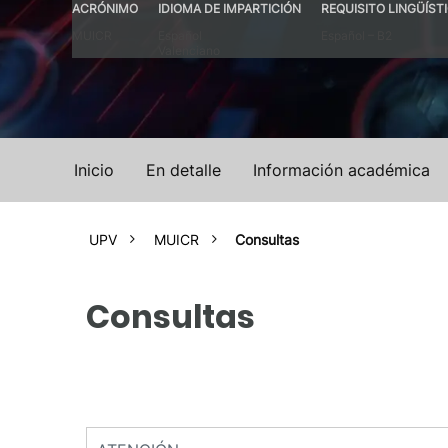
ACRÓNIMO
IDIOMA DE IMPARTICIÓN
REQUISITO LINGÜÍST
MUICR
Español
Español – B2
Valenciano
Inicio
En detalle
Información académica
UPV
MUICR
Consultas
Consultas