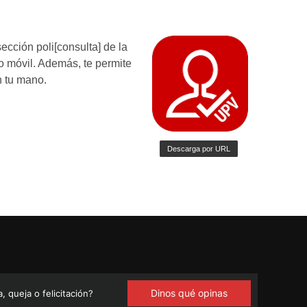
Dinos qué opinas
 queja o felicitación?