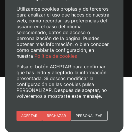
Utilizamos cookies propias y de terceros
para analizar el uso que haces de nuestra
web, como recordar las preferencias del
usuario en el caso del idioma
seleccionado, datos de acceso o
personalización de la página. Puedes
obtener más información, o bien conocer
cómo cambiar la configuración, en
nuestra
Política de cookies
Pulsa el botón ACEPTAR para confirmar
que has leído y aceptado la información
presentada. Si deseas modificar la
configuración de las cookies pulsa
Avís legal
PERSONALIZAR. Después de aceptar, no
Política de cookies
volveremos a mostrarte este mensaje.
Política de privacitat
Gestiona les galetes
Esenciales
ACEPTAR
RECHAZAR
PERSONALIZAR
+ Info
© 2026
Universitat Politècnica de València
Preferencias del sitio (idioma)