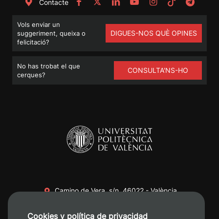
Contacte
Vols enviar un
DIGUES-NOS QUÈ OPINES
suggeriment, queixa o
felicitació?
No has trobat el que
CONSULTA'NS-HO
cerques?
Camino de Vera, s/n. 46022 - València
+34 96 387 70 00
Cookies y política de privacidad
+34 620 04 00 50