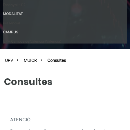
Espanyol – B2
MODALITAT
Presencial
CAMPUS
UPV Campus de Valencia (València)
UPV
MUICR
Consultes
Consultes