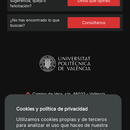
Dinos qué opinas
sugerencia, queja o
felicitación?
¿No has encontrado lo que
Consúltanos
buscas?
Camino de Vera, s/n. 46022 - València
+34 96 387 70 00
Cookies y política de privacidad
+34 620 04 00 50
Utilizamos cookies propias y de terceros
para analizar el uso que haces de nuestra