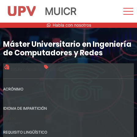
MUICR
Most
men
Saltar
Habla con nosotros
al
contenido
Máster Universitario en Ingeniería
de Computadores y Redes
Título oficial
60 créditos
ACRÓNIMO
MUICR
IDIOMA DE IMPARTICIÓN
Español
Valenciano
REQUISITO LINGÜÍSTICO