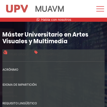
MUAVM
Most
men
Saltar
Habla con nosotros
al
contenido
Máster Universitario en Artes
Visuales y Multimedia
Título oficial
90 créditos
ACRÓNIMO
MUAVM
IDIOMA DE IMPARTICIÓN
Español
Valenciano
REQUISITO LINGÜÍSTICO