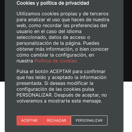
Cookies y política de privacidad
+34 620 04 00 50
Utilizamos cookies propias y de terceros
para analizar el uso que haces de nuestra
web, como recordar las preferencias del
usuario en el caso del idioma
seleccionado, datos de acceso o
personalización de la página. Puedes
obtener más información, o bien conocer
cómo cambiar la configuración, en
nuestra
Política de cookies
Pulsa el botón ACEPTAR para confirmar
que has leído y aceptado la información
presentada. Si deseas modificar la
configuración de las cookies pulsa
Aviso legal
PERSONALIZAR. Después de aceptar, no
Política de cookies
volveremos a mostrarte este mensaje.
Política de privacidad
Gestionar cookies
Esenciales
ACEPTAR
RECHAZAR
PERSONALIZAR
+ Info
© 2026
Universitat Politècnica de València
Preferencias del sitio (idioma)