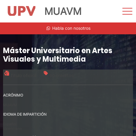
MUAVM
Most
men
Saltar
Habla con nosotros
al
contenido
Máster Universitario en Artes
Visuales y Multimedia
Título oficial
90 créditos
ACRÓNIMO
MUAVM
IDIOMA DE IMPARTICIÓN
Español
Valenciano