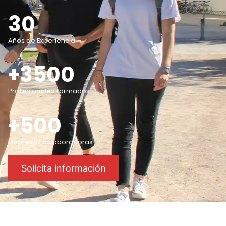
30
Años de Experiencia
+3500
Profesionales formados
+500
Empresas colaboradoras
Solicita información