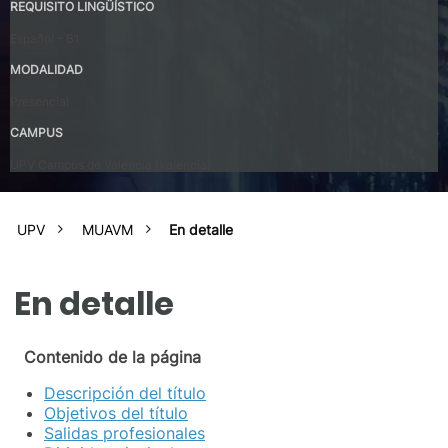
REQUISITO LINGÜÍSTICO
Español – B1
MODALIDAD
Presencial
CAMPUS
UPV Campus de Valencia (Valencia)
UPV
MUAVM
En detalle
En detalle
Contenido de la página
Descripción del título
Objetivos del título
Salidas profesionales