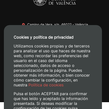
Camino de Vera, s/n. 46022 - València
+34 96 387 70 00
Cookies y política de privacidad
+34 620 04 00 50
Utilizamos cookies propias y de terceros
para analizar el uso que haces de nuestra
web, como recordar las preferencias del
usuario en el caso del idioma
seleccionado, datos de acceso o
personalización de la página. Puedes
obtener más información, o bien conocer
cómo cambiar la configuración, en
nuestra
Política de cookies
Pulsa el botón ACEPTAR para confirmar
que has leído y aceptado la información
presentada. Si deseas modificar la
configuración de las cookies pulsa