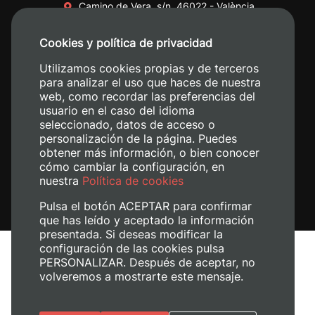
Camino de Vera, s/n. 46022 - València
+34 96 387 70 00
Cookies y política de privacidad
+34 620 04 00 50
Utilizamos cookies propias y de terceros
para analizar el uso que haces de nuestra
web, como recordar las preferencias del
usuario en el caso del idioma
seleccionado, datos de acceso o
personalización de la página. Puedes
obtener más información, o bien conocer
cómo cambiar la configuración, en
nuestra
Política de cookies
Pulsa el botón ACEPTAR para confirmar
que has leído y aceptado la información
presentada. Si deseas modificar la
configuración de las cookies pulsa
Aviso legal
PERSONALIZAR. Después de aceptar, no
volveremos a mostrarte este mensaje.
Política de cookies
Política de privacidad
Gestionar cookies