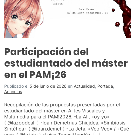
Participación del
estudiantado del máster
en el PAM¡26
Publicado el
5 de junio de 2026
en
Actualidad
,
Portada
,
Anuncios
Recopilación de las propuestas presentadas por el
estudiantado del máster en Artes Visuales y
Multimedia para el PAM!2026. -La Ali, «oy yo»
( @lazoodeali ) -Ioan Demetrius Chiujdea, «Simbiosis
Sintética» ( @ioan.demet ) -La Jeta, «Veo Veo» / «Qué
ves» ( @la.jeta ) -Luisa Tovar Mendéz, […]