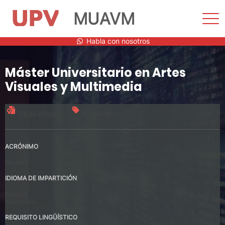
MUAVM
Most
men
Saltar
Habla con nosotros
al
contenido
Máster Universitario en Artes
Visuales y Multimedia
Título oficial
90 créditos
ACRÓNIMO
MUAVM
IDIOMA DE IMPARTICIÓN
Español
Valenciano
REQUISITO LINGÜÍSTICO