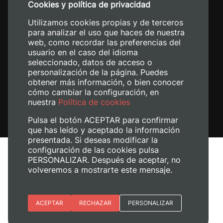
Cookies y política de privacidad
+34 620 04 00 50
Utilizamos cookies propias y de terceros
para analizar el uso que haces de nuestra
web, como recordar las preferencias del
usuario en el caso del idioma
seleccionado, datos de acceso o
personalización de la página. Puedes
obtener más información, o bien conocer
cómo cambiar la configuración, en
nuestra
Política de cookies
Pulsa el botón ACEPTAR para confirmar
que has leído y aceptado la información
presentada. Si deseas modificar la
configuración de las cookies pulsa
Avís legal
PERSONALIZAR. Después de aceptar, no
volveremos a mostrarte este mensaje.
Política de cookies
Política de privacitat
Gestiona les galetes
Esenciales
ACEPTAR
RECHAZAR
PERSONALIZAR
© 2026
Universitat Politècnica de València
Preferencias del sitio (idioma)