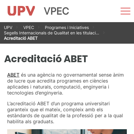
VPEC
Most
men
Vés
UPV
VPEC
Programes i Iniciatives
al
Segells Internacionals de Qualitat en les titulaci…
contingut
Acreditació ABET
Acreditació ABET
ABET
és una agència no governamental sense ànim
de lucre que acredita programes en ciències
aplicades i naturals, computació, enginyeria i
tecnologies d’enginyeria.
L’acreditació ABET d’un programa universitari
garanteix que el mateix, compleix amb els
estàndards de qualitat de la professió per a la qual
habilita als graduats.