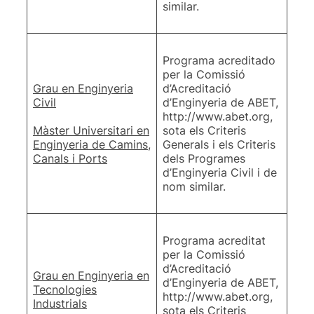
similar.
Programa acreditado
per la Comissió
Grau en Enginyeria
d’Acreditació
Civil
d’Enginyeria de ABET,
http://www.abet.org,
Màster Universitari en
sota els Criteris
Enginyeria de Camins,
Generals i els Criteris
Canals i Ports
dels Programes
d’Enginyeria Civil i de
nom similar.
Programa acreditat
per la Comissió
d’Acreditació
Grau en Enginyeria en
d’Enginyeria de ABET,
Tecnologies
http://www.abet.org,
Industrials
sota els Criteris