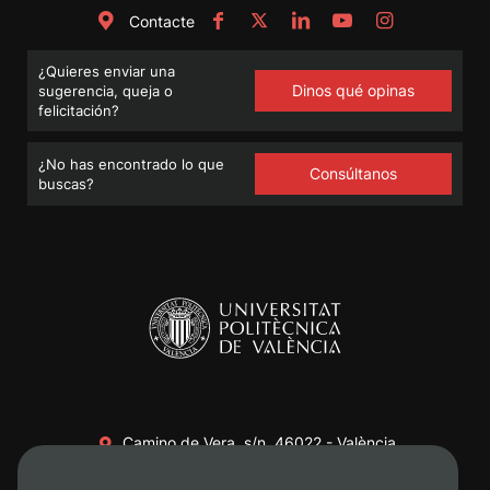
Contacte
¿Quieres enviar una
Dinos qué opinas
sugerencia, queja o
felicitación?
¿No has encontrado lo que
Consúltanos
buscas?
Camino de Vera, s/n. 46022 - València
+34 96 387 70 00