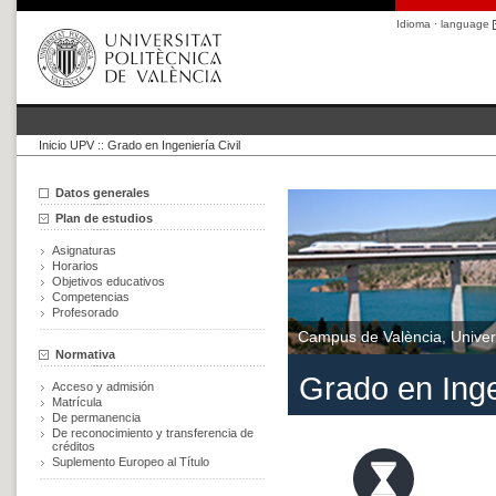
Idioma · language
Inicio UPV
::
Grado en Ingeniería Civil
Datos generales
Plan de estudios
Asignaturas
Horarios
Objetivos educativos
Competencias
Profesorado
Campus de València, Univers
Normativa
Grado en Inge
Acceso y admisión
Matrícula
De permanencia
De reconocimiento y transferencia de
créditos
Suplemento Europeo al Título