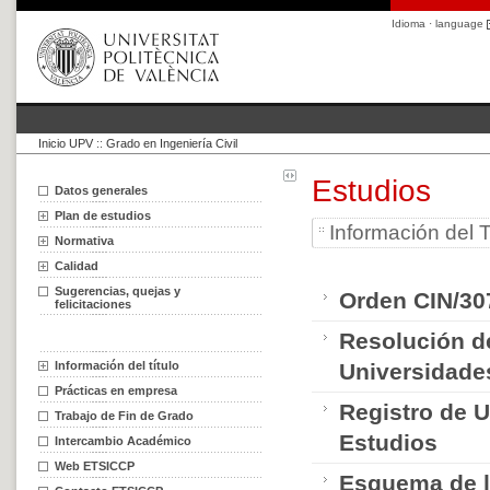
Idioma · language
Inicio UPV
::
Grado en Ingeniería Civil
Estudios
Datos generales
Plan de estudios
Información del T
Normativa
Calidad
Sugerencias, quejas y
Orden CIN/307
felicitaciones
Resolución de
Información del título
Universidade
Prácticas en empresa
Registro de U
Trabajo de Fin de Grado
Estudios
Intercambio Académico
Web ETSICCP
Esquema de 