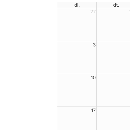
dl.
dt.
27
3
10
17