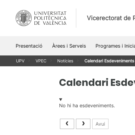
Vés
al
Vicerectorat de P
contingut
Presentació
Àrees i Serveis
Programes i Inici
UPV
VPEC
Notícies
Calendari Esdeveniments
Calendari Esd
No hi ha esdeveniments.
Avui