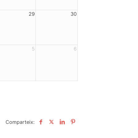
29
30
5
6
Comparteix: