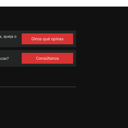
, queja o
Dinos qué opinas
Consúltanos
scas?