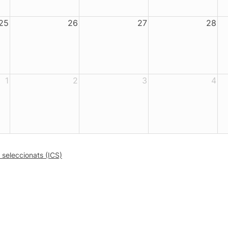
25
26
27
28
1
2
3
4
 seleccionats (ICS)