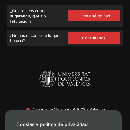
¿Quieres enviar una
Dinos qué opinas
sugerencia, queja o
felicitación?
¿No has encontrado lo que
Consúltanos
buscas?
Camino de Vera, s/n. 46022 - València
+34 96 387 70 00
Cookies y política de privacidad
+34 620 04 00 50