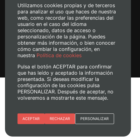
Utilizamos cookies propias y de terceros
para analizar el uso que haces de nuestra
web, como recordar las preferencias del
usuario en el caso del idioma
seleccionado, datos de acceso o
personalización de la página. Puedes
obtener más información, o bien conocer
cómo cambiar la configuración, en
nuestra
Política de cookies
Pulsa el botón ACEPTAR para confirmar
que has leído y aceptado la información
presentada. Si deseas modificar la
configuración de las cookies pulsa
Aviso legal
PERSONALIZAR. Después de aceptar, no
Política de cookies
volveremos a mostrarte este mensaje.
Política de privacidad
Gestionar cookies
Esenciales
ACEPTAR
RECHAZAR
PERSONALIZAR
© 2026
Universitat Politècnica de València
Preferencias del sitio (idioma)