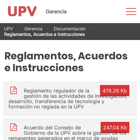
Most
Gerencia
men
Saltar
UPV
Gerencia
Documentación
al
Reglamentos, Acuerdos e Instrucciones
contenido
Reglamentos, Acuerdos
e Instrucciones
Reglamento regulador de la
478.26 Kb
gestión de las actividades de investigación,
desarrollo, transferencia de tecnología y
formación no reglada en la UPV
Acuerdo del Consejo de
247.04 Kb
Gobierno de la UPV sobre la gestión de los
remanentes generados en el marco de ayudas