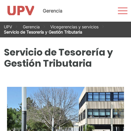
Most
Gerencia
men
Saltar
UPV
Gerencia
Vicegerencias y servicios
al
Servicio de Tesorería y Gestión Tributaria
contenido
Servicio de Tesorería y
Gestión Tributaria