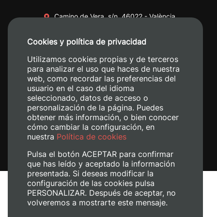
Camino de Vera, s/n. 46022 - València
+34 96 387 70 00
Cookies y política de privacidad
+34 620 04 00 50
Utilizamos cookies propias y de terceros
para analizar el uso que haces de nuestra
web, como recordar las preferencias del
usuario en el caso del idioma
seleccionado, datos de acceso o
personalización de la página. Puedes
obtener más información, o bien conocer
cómo cambiar la configuración, en
nuestra
Política de cookies
Pulsa el botón ACEPTAR para confirmar
que has leído y aceptado la información
presentada. Si deseas modificar la
configuración de las cookies pulsa
Aviso legal
PERSONALIZAR. Después de aceptar, no
Política de cookies
volveremos a mostrarte este mensaje.
Política de privacidad