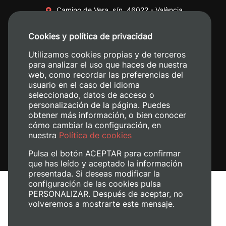
Camino de Vera, s/n. 46022 - València
+34 96 387 70 00
Cookies y política de privacidad
+34 620 04 00 50
Utilizamos cookies propias y de terceros
para analizar el uso que haces de nuestra
web, como recordar las preferencias del
usuario en el caso del idioma
seleccionado, datos de acceso o
personalización de la página. Puedes
obtener más información, o bien conocer
cómo cambiar la configuración, en
nuestra
Política de cookies
Pulsa el botón ACEPTAR para confirmar
que has leído y aceptado la información
presentada. Si deseas modificar la
configuración de las cookies pulsa
Aviso legal
PERSONALIZAR. Después de aceptar, no
Política de cookies
volveremos a mostrarte este mensaje.
Política de privacidad