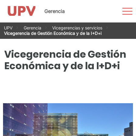
Most
Gerencia
men
Saltar
UPV
Gerencia
Vicegerencias y servicios
al
Vicegerencia de Gestión Económica y de la I+D+i
contenido
Vicegerencia de Gestión
Económica y de la I+D+i