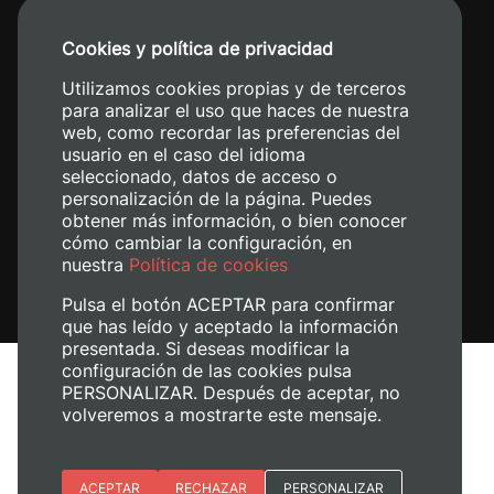
+34 96 387 70 00
Cookies y política de privacidad
+34 620 04 00 50
Utilizamos cookies propias y de terceros
para analizar el uso que haces de nuestra
web, como recordar las preferencias del
usuario en el caso del idioma
seleccionado, datos de acceso o
personalización de la página. Puedes
obtener más información, o bien conocer
cómo cambiar la configuración, en
nuestra
Política de cookies
Pulsa el botón ACEPTAR para confirmar
que has leído y aceptado la información
presentada. Si deseas modificar la
configuración de las cookies pulsa
Aviso legal
PERSONALIZAR. Después de aceptar, no
Política de cookies
volveremos a mostrarte este mensaje.
Política de privacidad
Gestionar cookies
Esenciales
ACEPTAR
RECHAZAR
PERSONALIZAR