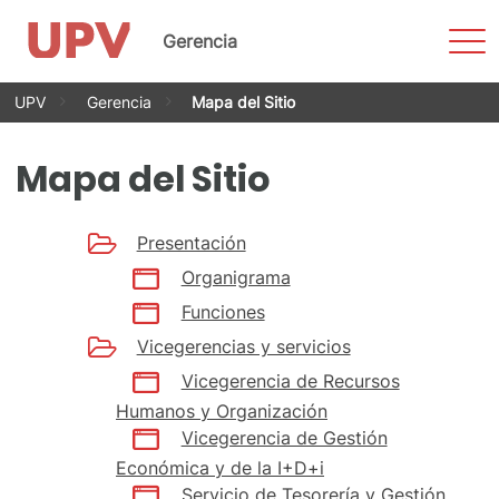
Most
Gerencia
men
Saltar
UPV
Gerencia
Mapa del Sitio
al
contenido
Mapa del Sitio
Presentación
Organigrama
Funciones
Vicegerencias y servicios
Vicegerencia de Recursos
Humanos y Organización
Vicegerencia de Gestión
Económica y de la I+D+i
Servicio de Tesorería y Gestión