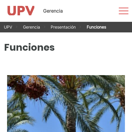
Most
Gerencia
men
Saltar
UPV
Gerencia
Presentación
Funciones
al
contenido
Funciones